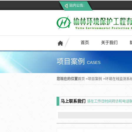
站内公告:
首页
关于我们
项目案例
CASES
您现在的位置
首页
>
项目案例
>
环境在线监测系
马上联系我们
请在工作日时间拜访和电话联系,工