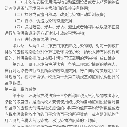
（一）未依法安装使用污染物自动监测设备或者未将污染物自
动监测设备与环境保护主管部门的监控设备联网；
（二）损毁或者擅自移动、改变污染物自动监测设备；
（三）篡改、伪造污染物监测数据；
（四）通过暗管、渗井、渗坑、灌注或者稀释排放以及不正常
运行防治污染设施等方式违法排放应税污染物；
（五）进行虚假纳税申报。
第八条 从两个以上排放口排放应税污染物的，对每一排放口
排放的应税污染物分别计算征收环境保护税；纳税人持有排污许可
证的，其污染物排放口按照排污许可证载明的污染物排放口确定。
第九条 属于环境保护税法第十条第二项规定情形的纳税人，
自行对污染物进行监测所获取的监测数据，符合国家有关规定和监
测规范的，视同环境保护税法第十条第二项规定的监测机构出具的
监测数据。
第三章 税收减免
第十条 环境保护税法第十三条所称应税大气污染物或者水污
染物的浓度值，是指纳税人安装使用的污染物自动监测设备当月自
动监测的应税大气污染物浓度值的小时平均值再平均所得数值或者
应税水污染物浓度值的日平均值再平均所得数值，或者监测机构当
月监测的应税大气污染物、水污染物浓度值的平均值。
依照环境保护税法第十三条的规定减征环境保护税的，前款规