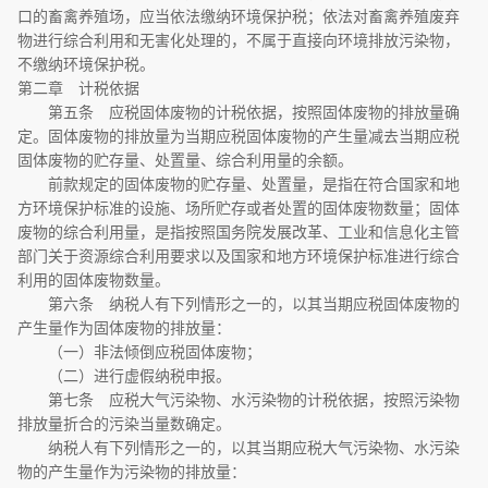
口的畜禽养殖场，应当依法缴纳环境保护税；依法对畜禽养殖废弃
物进行综合利用和无害化处理的，不属于直接向环境排放污染物，
不缴纳环境保护税。
第二章 计税依据
第五条 应税固体废物的计税依据，按照固体废物的排放量确
定。固体废物的排放量为当期应税固体废物的产生量减去当期应税
固体废物的贮存量、处置量、综合利用量的余额。
前款规定的固体废物的贮存量、处置量，是指在符合国家和地
方环境保护标准的设施、场所贮存或者处置的固体废物数量；固体
废物的综合利用量，是指按照国务院发展改革、工业和信息化主管
部门关于资源综合利用要求以及国家和地方环境保护标准进行综合
利用的固体废物数量。
第六条 纳税人有下列情形之一的，以其当期应税固体废物的
产生量作为固体废物的排放量：
（一）非法倾倒应税固体废物；
（二）进行虚假纳税申报。
第七条 应税大气污染物、水污染物的计税依据，按照污染物
排放量折合的污染当量数确定。
纳税人有下列情形之一的，以其当期应税大气污染物、水污染
物的产生量作为污染物的排放量：