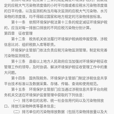
定的应税大气污染物浓度值的小时平均值或者应税水污染物浓度值
的日平均值，以及监测机构当月每次监测的应税大气污染物、水污
染物的浓度值，均不得超过国家和地方规定的污染物排放标准。
第十一条 依照环境保护税法第十三条的规定减征环境保护税
的，应当对每一排放口排放的不同应税污染物分别计算。
第四章 征收管理
第十二条 税务机关依法履行环境保护税纳税申报受理、涉税
信息比对、组织税款入库等职责。
环境保护主管部门依法负责应税污染物监测管理，制定和完善
污染物监测规范。
第十三条 县级以上地方人民政府应当加强对环境保护税征收
管理工作的领导，及时协调、解决环境保护税征收管理工作中的重
大问题。
第十四条 国务院税务、环境保护主管部门制定涉税信息共享
平台技术标准以及数据采集、存储、传输、查询和使用规范。
第十五条 环境保护主管部门应当通过涉税信息共享平台向税
务机关交送在环境保护监督管理中获取的下列信息：
（一）排污单位的名称、统一社会信用代码以及污染物排放
口、排放污染物种类等基本信息；
（二）排污单位的污染物排放数据（包括污染物排放量以及大