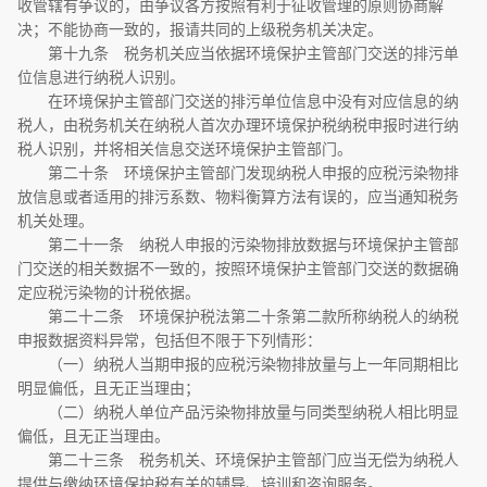
收管辖有争议的，由争议各方按照有利于征收管理的原则协商解
决；不能协商一致的，报请共同的上级税务机关决定。
第十九条 税务机关应当依据环境保护主管部门交送的排污单
位信息进行纳税人识别。
在环境保护主管部门交送的排污单位信息中没有对应信息的纳
税人，由税务机关在纳税人首次办理环境保护税纳税申报时进行纳
税人识别，并将相关信息交送环境保护主管部门。
第二十条 环境保护主管部门发现纳税人申报的应税污染物排
放信息或者适用的排污系数、物料衡算方法有误的，应当通知税务
机关处理。
第二十一条 纳税人申报的污染物排放数据与环境保护主管部
门交送的相关数据不一致的，按照环境保护主管部门交送的数据确
定应税污染物的计税依据。
第二十二条 环境保护税法第二十条第二款所称纳税人的纳税
申报数据资料异常，包括但不限于下列情形：
（一）纳税人当期申报的应税污染物排放量与上一年同期相比
明显偏低，且无正当理由；
（二）纳税人单位产品污染物排放量与同类型纳税人相比明显
偏低，且无正当理由。
第二十三条 税务机关、环境保护主管部门应当无偿为纳税人
提供与缴纳环境保护税有关的辅导、培训和咨询服务。